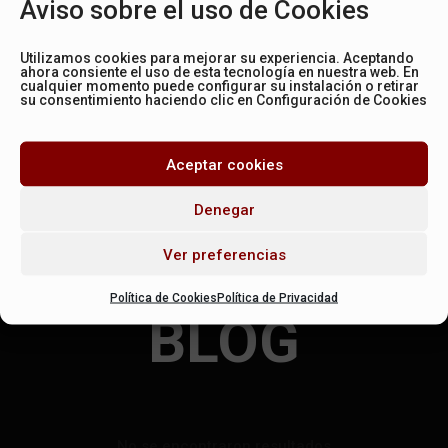
Aviso sobre el uso de Cookies
localizar la entrada.
No se encontraron resultados
Utilizamos cookies para mejorar su experiencia. Aceptando
ahora consiente el uso de esta tecnología en nuestra web. En
La página solicitada no pudo encontrarse. Trate de
cualquier momento puede configurar su instalación o retirar
perfeccionar su búsqueda o utilice la navegación para
su consentimiento haciendo clic en Configuración de Cookies
localizar la entrada.
Aceptar cookies
Denegar
Ver preferencias
NUESTRO
Política de Cookies
Política de Privacidad
BLOG
No se encontraron resultados