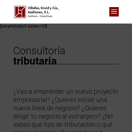
[smartslider3 slider=10]
Consultoría
tributaria
¿Vas a emprender un nuevo proyecto
empresarial? ¿Quieres iniciar una
nueva línea de negocio? ¿Quieres
dirigir tu negocio al extranjero? ¿No
sabes qué tipo de tributacion o qué